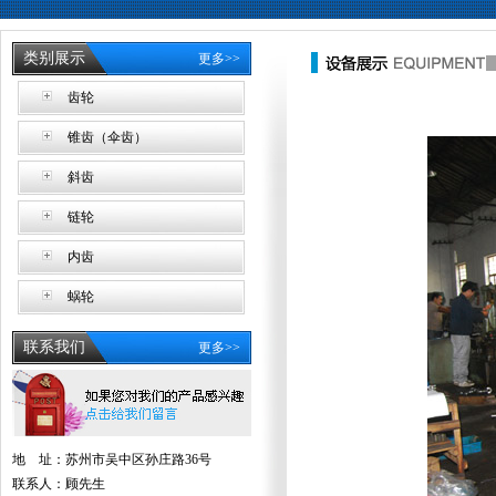
类别展示
更多>>
齿轮
锥齿（伞齿）
斜齿
链轮
内齿
蜗轮
联系我们
更多>>
地 址：苏州市吴中区孙庄路36号
联系人：顾先生